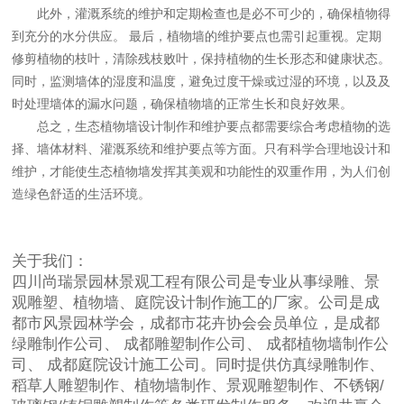
此外，灌溉系统的维护和定期检查也是必不可少的，确保植物得
到充分的水分供应。
最后，植物墙的维护要点也需引起重视。定期
修剪植物的枝叶，清除残枝败叶，保持植物的生长形态和健康状态。
同时，监测墙体的湿度和温度，避免过度干燥或过湿的环境，以及及
时处理墙体的漏水问题，确保植物墙的正常生长和良好效果。
总之，
生态植物墙设计制作
和维护要点都需要综合考虑植物的选
择、墙体材料、灌溉系统和维护要点等方面。只有科学合理地设计和
维护，才能使生态植物墙发挥其美观和功能性的双重作用，为人们创
造绿色舒适的生活环境。
关于我们：
四川尚瑞景园林景观工程有限公司
是专业从事绿雕、景
观雕塑、植物墙、庭院设计制作施工的厂家。公司是成
都市风景园林学会，成都市花卉协会会员单位，是
成都
绿雕制作
公司、
成都雕塑制作
公司、
成都植物墙制作
公
司、
成都庭院设计施工
公司。同时提供仿真绿雕制作、
稻草人雕塑制作、植物墙制作、景观雕塑制作、不锈钢/