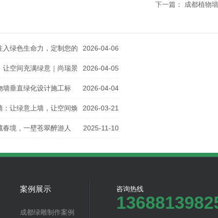
下一篇：
成都植物
注入绿色生命力，定制您的
2026-04-06
，让空间充满绿意｜尚瑞景
2026-04-05
物墙垂直绿化设计施工标
2026-04-04
·
墙：让绿意上墙，让空间焕
2026-03-21
藏春境，一壁苍翠醉游人
2025-11-10
案例展示
咨询热线
1368813982
成都绿雕制作案例