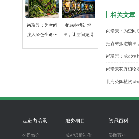
相关文章
尚瑞景：为空间
把森林搬进墙
尚瑞景：为空间
注入绿色生命···
里，让空间充满
专属植物墙
把森林搬进墙里
···
植物墙立体绿···
尚瑞景：成都植
杆，让建筑呼吸··
尚瑞景花卉植物
新生
北海公园植物墙
走进尚瑞景
服务项目
资讯百科
公司简介
成都绿雕制作
绿雕百科