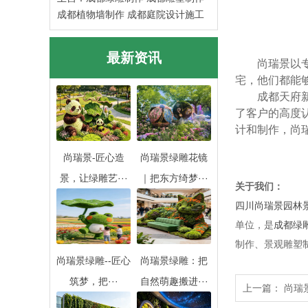
成都植物墙制作
成都庭院设计施工
最新资讯
尚瑞景以
宅，他们都能
成都天府
了客户的高度
计和制作，尚
尚瑞景-匠心造
尚瑞景绿雕花镜
景，让绿雕艺···
｜把东方绮梦···
关于我们：
四川尚瑞景园林
单位，是
成都绿
制作、景观雕塑
尚瑞景绿雕--匠心
尚瑞景绿雕：把
筑梦，把···
自然萌趣搬进···
上一篇：
尚瑞