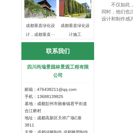
不仅如此
同时，他们也
设计和制作感
成都垂直绿化设
成都垂直绿化设
计，成都垂直···
计施工
联系我们
四川尚瑞景园林景观工程有限
公司
邮箱：476438211@qq.com
手机：13688139825
基地：成都彭州市丽春镇君平街道
合江桥村
地址：成都高新区天祥广场C座
3811
主营：
成都绿雕制作
成都雕塑制作