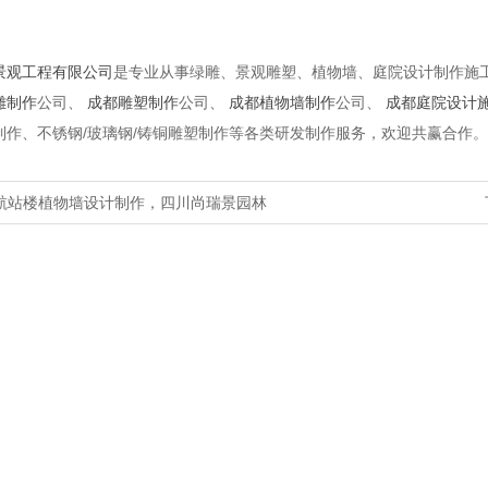
景观工程有限公司
是专业从事绿雕、景观雕塑、植物墙、庭院设计制作施
雕制作
公司、
成都雕塑制作
公司、
成都植物墙制作
公司、
成都庭院设计
制作、不锈钢/玻璃钢/铸铜雕塑制作等各类研发制作服务，欢迎共赢合作。
航站楼植物墙设计制作，四川尚瑞景园林
尚瑞景：为空间注入绿色生命力，定制您的
2026-04-06
专属植物墙
把森林搬进墙里，让空间充满绿意｜尚瑞景
2026-04-05
植物墙立体绿···
尚瑞景：成都植物墙垂直绿化设计施工标
2026-04-04
杆，让建筑呼吸···
成都尚瑞景：以自然为笔，绘就沉浸式绿植
2026-03-27