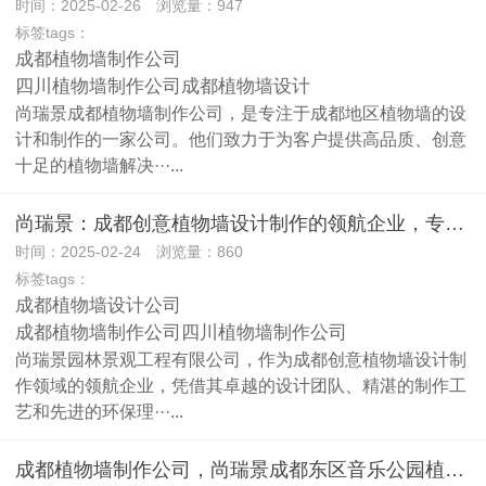
时间：2025-02-26 浏览量：947
标签tags：
成都植物墙制作公司
四川植物墙制作公司
成都植物墙设计
尚瑞景成都植物墙制作公司，是专注于成都地区植物墙的设
计和制作的一家公司。他们致力于为客户提供高品质、创意
十足的植物墙解决···...
尚瑞景：成都创意植物墙设计制作的领航企业，专业品质值得信赖
时间：2025-02-24 浏览量：860
标签tags：
成都植物墙设计公司
成都植物墙制作公司
四川植物墙制作公司
尚瑞景园林景观工程有限公司，作为成都创意植物墙设计制
作领域的领航企业，凭借其卓越的设计团队、精湛的制作工
艺和先进的环保理···...
成都植物墙制作公司，尚瑞景成都东区音乐公园植物墙创意设计制作