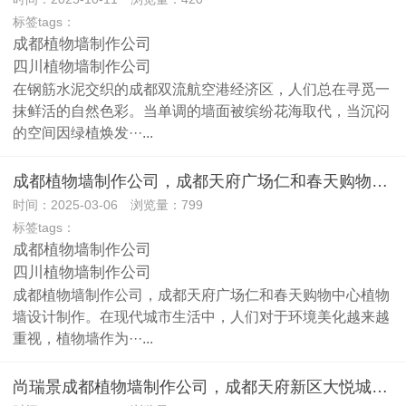
标签tags：
成都植物墙制作公司
四川植物墙制作公司
在钢筋水泥交织的成都双流航空港经济区，人们总在寻觅一
抹鲜活的自然色彩。当单调的墙面被缤纷花海取代，当沉闷
的空间因绿植焕发···...
成都植物墙制作公司，成都天府广场仁和春天购物中心植物墙设计制作
时间：2025-03-06 浏览量：799
标签tags：
成都植物墙制作公司
四川植物墙制作公司
成都植物墙制作公司，成都天府广场仁和春天购物中心植物
墙设计制作。在现代城市生活中，人们对于环境美化越来越
重视，植物墙作为···...
尚瑞景成都植物墙制作公司，成都天府新区大悦城植物墙创意设计制作