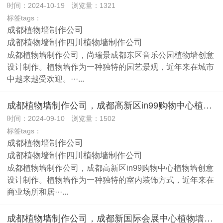
时间：2024-10-19 浏览量：1321
标签tags：
成都植物墙制作公司
成都植物墙制作
四川植物墙制作公司
成都植物墙制作公司，尚瑞景成都东区音乐公园植物墙创意
设计制作。植物墙作为一种独特的园艺景观，近年来在城市
中越来越受欢迎。···...
成都植物墙制作公司，成都高新区in99购物中心植物墙创意设计制作
时间：2024-09-10 浏览量：1502
标签tags：
成都植物墙制作公司
成都植物墙制作
四川植物墙制作公司
成都植物墙制作公司，成都高新区in99购物中心植物墙创意
设计制作。植物墙作为一种独特的室内装饰方式，近年来在
商业场所和居···...
成都植物墙制作公司，成都新国际会展中心植物墙创意设计制作