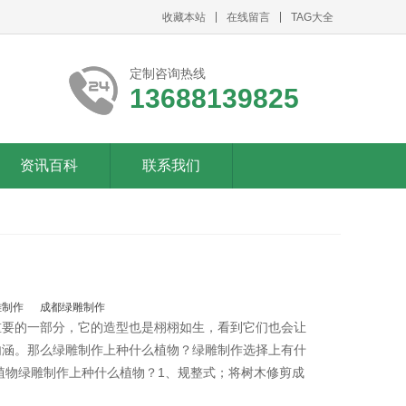
收藏本站
在线留言
TAG大全
定制咨询热线
13688139825
资讯百科
联系我们
雕制作
成都绿雕制作
重要的一部分，它的造型也是栩栩如生，看到它们也会让
内涵。那么绿雕制作上种什么植物？绿雕制作选择上有什
植物绿雕制作上种什么植物？1、规整式；将树木修剪成