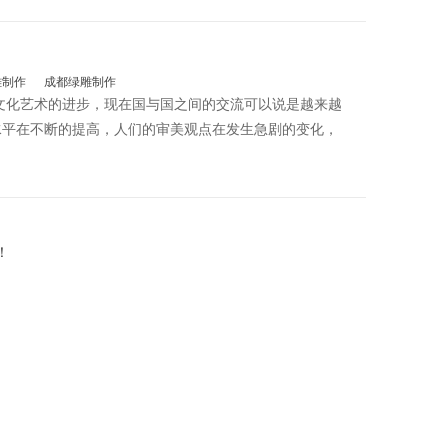
雕制作
成都绿雕制作
文化艺术的进步，现在国与国之间的交流可以说是越来越
水平在不断的提高，人们的审美观点在发生急剧的变化，
！